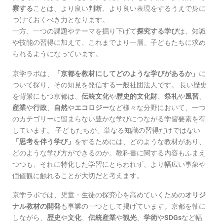
察する
ことは、より良い判断、より良い表現をするうえで身に
つけておくべき力となります。
一方、一つの課題やテーマを掘り下げて
探究する学び
は、知識
や技能の習得に加えて、これまでより一層、子どもたちに求め
られるようになっています。
京学ラボは、
「京都を教材にしてどのような学びがあるか」
に
ついて探り、その知見を発信する一般社団法人です。 長い歴史
を背景にもつ京都は、
伝統文化
や
歴史的文化財
、
祭礼
や
風習
、
産業
や
行政
、
自然
や
エコロジー
など様々な分野において、一つ
のカテゴリーに留まらない豊かな学びにつながる学習要素を有
しています。 子どもたちが、単なる知識の習得だけではない
「思考を伴う学び」
をするためには、どのような教材があり、
どのような学び方ができるのか。教科書に関する内容もふまえ
つつも、それに特化した学習にとらわれず、より幅広い事象や
価値観に触れることが大切だと考えます。
京学ラボでは、児童・生徒の探究心を高めていくための
オリジ
ナル教材の開発
も事業の一つとして掲げています。京都を軸に
しながら、
歴史
や
文化
、
伝統産業
や
観光
、
学術
や
SDGs
など幅