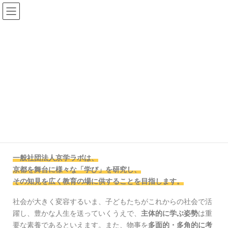
一般社団法人京学ラボとは
HOME
一般社団法人京学ラボとは
京都で学ぶ、京都から学ぶ。
一般社団法人京学ラボは、
京都を舞台に様々な「学び」を研究し、
その知見を広く教育の場に供することを目指します。
社会が大きく変容するいま、子どもたちがこれからの社会で活
躍し、豊かな人生を送っていくうえで、
主体的に学ぶ姿勢
は重
要な素養であるといえます。また、物事を
多面的・多角的に考