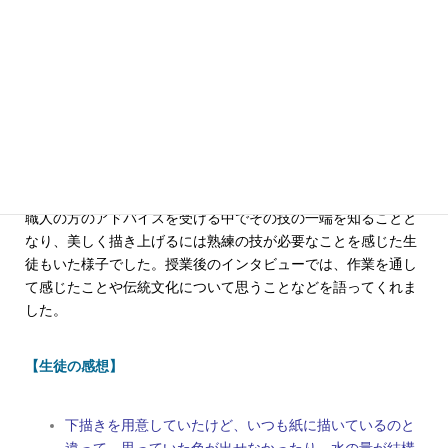
実際に作業することで難しさを実感し、
伝統文化を見直す
今回の授業を通して、生徒たちは初めて清水焼絵付けに挑戦し
ましたが、美術科の授業で扱う筆や絵具と似ているとはいえ、
素材と特性の異なる絵の具で、画用紙ではなく器に絵を描く作
業に、最初は戸惑いもあったようです。
職人の方のアドバイスを受ける中でその技の一端を知ることと
なり、美しく描き上げるには熟練の技が必要なことを感じた生
徒もいた様子でした。授業後のインタビューでは、作業を通し
て感じたことや伝統文化について思うことなどを語ってくれま
した。
【生徒の感想】
下描きを用意していたけど、いつも紙に描いているのと
違って、思っていた色が出せなかったり、水の量が結構